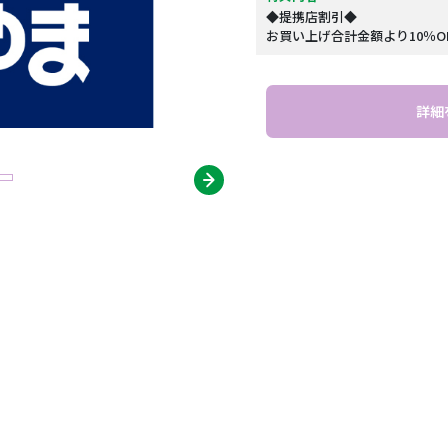
◆提携店割引◆
お買い上げ合計金額より10％O
詳細