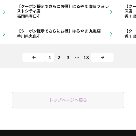
【クーポン提示でさらにお得】はるやま 春日フォレ
【クー
ストシティ店
ス店
福岡県春日市
香川
【クーポン提示でさらにお得】はるやま 丸亀店
【クー
香川県丸亀市
香川
1
2
3
…
18
トップページへ戻る