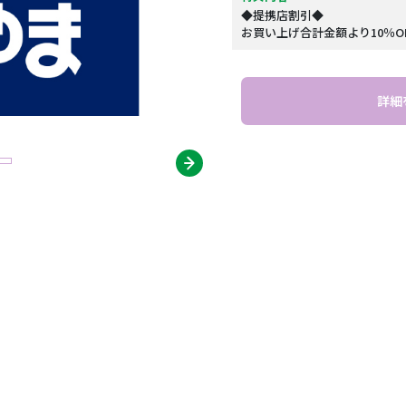
◆提携店割引◆
お買い上げ合計金額より10％O
詳細