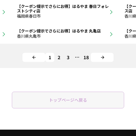
【クーポン提示でさらにお得】はるやま 春日フォレ
【クー
ストシティ店
ス店
福岡県春日市
香川
【クーポン提示でさらにお得】はるやま 丸亀店
【クー
香川県丸亀市
香川
1
2
3
…
18
トップページへ戻る