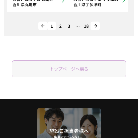
香川県丸亀市
香川県宇多津町
1
2
3
…
18
トップページへ戻る
施設ご担当者様へ
集客にお悩みなら、