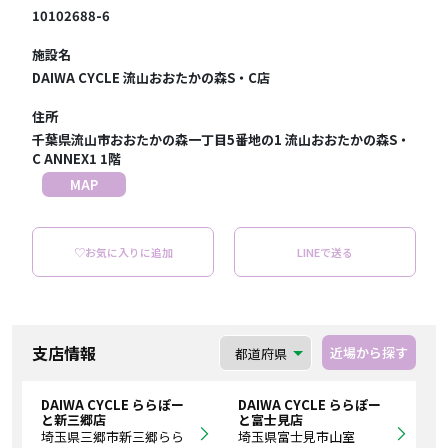
10102688-6
施設名
DAIWA CYCLE 流山おおたかの森S・C店
住所
千葉県流山市おおたかの森一丁目5番地の1 流山おおたかの森S・
C ANNEX1 1階
MAP
♡お気に入りに追加
LINEで送る
支店情報
近場から探す
DAIWA CYCLE ららぽー
DAIWA CYCLE ららぽー
と新三郷店
と富士見店
埼玉県三郷市新三郷らら
埼玉県富士見市山室