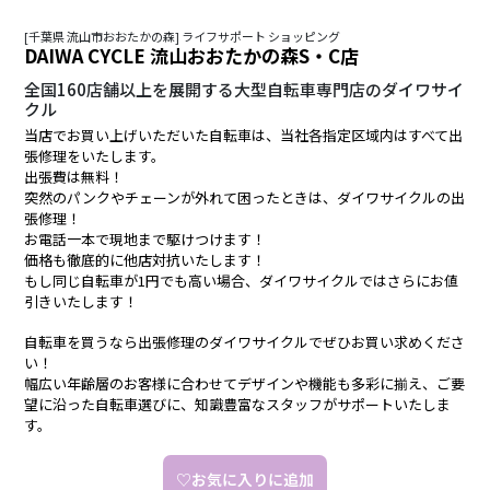
[千葉県 流山市おおたかの森] ライフサポート ショッピング
DAIWA CYCLE 流山おおたかの森S・C店
全国160店舗以上を展開する大型自転車専門店のダイワサイ
クル
当店でお買い上げいただいた自転車は、当社各指定区域内はすべて出
張修理をいたします。
出張費は無料！
突然のパンクやチェーンが外れて困ったときは、ダイワサイクルの出
張修理！
お電話一本で現地まで駆けつけます！
価格も徹底的に他店対抗いたします！
もし同じ自転車が1円でも高い場合、ダイワサイクルではさらにお値
引きいたします！
自転車を買うなら出張修理のダイワサイクルでぜひお買い求めくださ
い！
幅広い年齢層のお客様に合わせてデザインや機能も多彩に揃え、ご要
望に沿った自転車選びに、知識豊富なスタッフがサポートいたしま
す。
♡お気に入りに追加