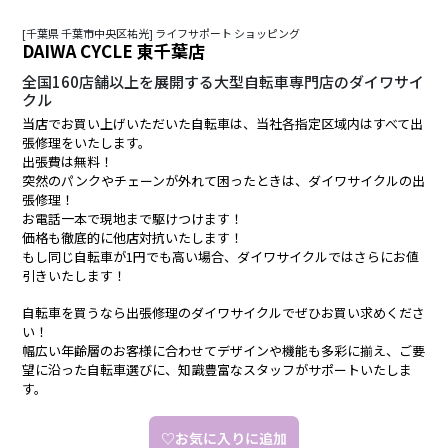
[千葉県 千葉市中央区祐光] ライフサポート ショッピング
DAIWA CYCLE 東千葉店
全国160店舗以上を展開する大型自転車専門店のダイワサイ
クル
当店でお買い上げいただいた自転車は、当社各指定区域内はすべて出
張修理をいたします。
出張費は無料！
突然のパンクやチェーンが外れて困ったときは、ダイワサイクルの出
張修理！
お電話一本で現地まで駆けつけます！
価格も徹底的に他店対抗いたします！
もし同じ自転車が1円でも高い場合、ダイワサイクルではさらにお値
引きいたします！
自転車を買うなら出張修理のダイワサイクルでぜひお買い求めくださ
い！
幅広い年齢層のお客様に合わせてデザインや機能も多彩に揃え、ご要
望に沿った自転車選びに、知識豊富なスタッフがサポートいたしま
す。
♡お気に入りに追加