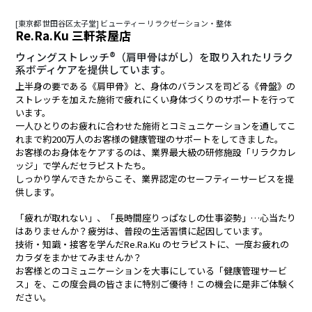
[東京都 世田谷区太子堂] ビューティー リラクゼーション・整体
Re.Ra.Ku 三軒茶屋店
ウィングストレッチ®（肩甲骨はがし）を取り入れたリラク
系ボディケアを提供しています。
上半身の要である《肩甲骨》と、身体のバランスを司どる《骨盤》の
ストレッチを加えた施術で疲れにくい身体づくりのサポートを行って
います。
一人ひとりのお疲れに合わせた施術とコミュニケーションを通してこ
れまで約200万人のお客様の健康管理のサポートをしてきました。
お客様のお身体をケアするのは、業界最大級の研修施設「リラクカレ
ッジ」で学んだセラピストたち。
しっかり学んできたからこそ、業界認定のセーフティーサービスを提
供します。
「疲れが取れない」、「長時間座りっぱなしの仕事姿勢」…心当たり
はありませんか？疲労は、普段の生活習慣に起因しています。
技術・知識・接客を学んだRe.Ra.Ku のセラピストに、一度お疲れの
カラダをまかせてみませんか？
お客様とのコミュニケーションを大事にしている「健康管理サービ
ス」を、この度会員の皆さまに特別ご優待！この機会に是非ご体験く
ださい。