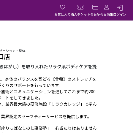
お気に入り
購入チケット
会員証
会員情報
ログイン
クゼーション・整体
南口店
甲骨はがし）を取り入れたリラク系ボディケアを提
と、身体のバランスを司どる《骨盤》のストレッチを
づくりのサポートを行っています。
施術とコミュニケーションを通してこれまで約200
ポートをしてきました。
は、業界最大級の研修施設「リラクカレッジ」で学ん
、業界認定のセーフティーサービスを提供します。
間座りっぱなしの仕事姿勢」…心当たりはありません