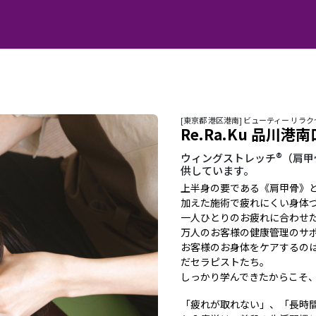
[東京都 港区港南] ビューティー リラ
Re.Ra.Ku 品川港
ウィングストレッチ®（肩
供しています。
上半身の要である《肩甲骨》
加えた施術で疲れにくい身体
一人ひとりのお疲れに合わせた
万人のお客様の健康管理のサ
お客様のお身体をケアするの
だセラピストたち。
しっかり学んできたからこそ
「疲れが取れない」、「長時