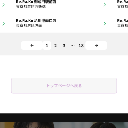
Re.Ra.Ku 御成門駅前店
Re.
東京都港区西新橋
東京
Re.Ra.Ku 品川港南口店
Re.R
東京都港区港南
東京
1
2
3
…
18
トップページへ戻る