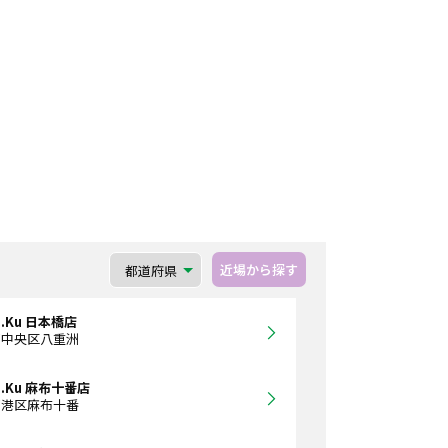
近場から探す
a.Ku 日本橋店
都中央区八重洲
a.Ku 麻布十番店
都港区麻布十番