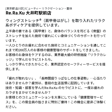
[東京都 品川区] ビューティー リラクゼーション・整体
Re.Ra.Ku 大井町駅前店
ウィングストレッチ®（肩甲骨はがし）を取り入れたリラク
系ボディケアを提供しています。
上半身の要である《肩甲骨》と、身体のバランスを司どる《骨盤》の
ストレッチを加えた施術で疲れにくい身体づくりのサポートを行って
います。
一人ひとりのお疲れに合わせた施術とコミュニケーションを通してこ
れまで約200万人のお客様の健康管理のサポートをしてきました。
お客様のお身体をケアするのは、業界最大級の研修施設「リラクカレ
ッジ」で学んだセラピストたち。
しっかり学んできたからこそ、業界認定のセーフティーサービスを提
供します。
「疲れが取れない」、「長時間座りっぱなしの仕事姿勢」…心当たり
はありませんか？疲労は、普段の生活習慣に起因しています。
技術・知識・接客を学んだRe.Ra.Ku のセラピストに、一度お疲れの
カラダをまかせてみませんか？
お客様とのコミュニケーションを大事にしている「健康管理サービ
ス」を、この度会員の皆さまに特別ご優待！この機会に是非ご体験く
ださい。