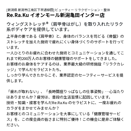
[新潟県 新潟市江南区下早通柳田] ビューティー リラクゼーション・整体
Re.Ra.Ku イオンモール新潟亀田インター店
ウィングストレッチ®（肩甲骨はがし）を取り入れたリラク
系ボディケアを提供しています。
上半身の要である《肩甲骨》と、身体のバランスを司どる《骨盤》の
ストレッチを加えた施術で疲れにくい身体づくりのサポートを行って
います。
一人ひとりのお疲れに合わせた施術とコミュニケーションを通してこ
れまで約200万人のお客様の健康管理のサポートをしてきました。
お客様のお身体をケアするのは、業界最大級の研修施設「リラクカレ
ッジ」で学んだセラピストたち。
しっかり学んできたからこそ、業界認定のセーフティーサービスを提
供します。
「疲れが取れない」、「長時間座りっぱなしの仕事姿勢」…心当たり
はありませんか？疲労は、普段の生活習慣に起因しています。
技術・知識・接客を学んだRe.Ra.Ku のセラピストに、一度お疲れの
カラダをまかせてみませんか？
お客様とのコミュニケーションを大事にしている「健康管理サービ
ス」を、この度会員の皆さまに特別ご優待！この機会に是非ご体験く
ださい。