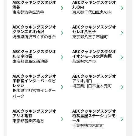
ABCクッキングスタジオ
ABCクッキングスタジオ
渋谷
丸の内
東京都渋谷区渋谷
東京都千代田区丸の内
ABCクッキングスタジオ
ABCクッキングスタジオ
グランエミオ所沢
セレオ八王子
埼玉県所沢市くすのき台
東京都八王子市旭町
ABCクッキングスタジオ
ABCクッキングスタジオ
ルミネ池袋
イオンモール水戸内原
東京都豊島区西池袋
茨城県水戸市
ABCクッキングスタジオ
ABCクッキングスタジオ
宇都宮インタ－パ－クビ
アリオ川口
レッジ
埼玉県川口市並木元町
栃木県宇都宮市インター
パーク
ABCクッキングスタジオ
ABCクッキングスタジオ
アリオ亀有
柏髙島屋ステーションモ
ール
東京都葛飾区亀有
千葉県柏市末広町