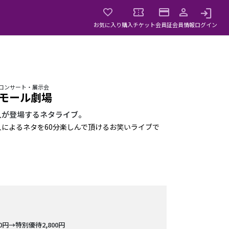
お気に入り
購入チケット
会員証
会員情報
ログイン
・コンサート・展示会
モール劇場
人が登場するネタライブ。
によるネタを60分楽しんで頂けるお笑いライブで
00円→特別優待2,800円