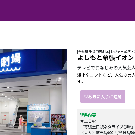
[千葉県 千葉市美浜区] レジャー 公演
よしもと幕張イオン
テレビでおなじみの人気芸
漫才やコントなど、人気の芸人
す。
♡お気に入りに追加
特典内容
▼土日祝
『幕張土日祝ネタライブ〇時』
〈大人〉前売3,000円/当日3,5