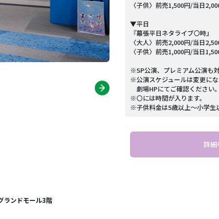
〈子供〉前売1,500円/当日2,0
▼平日
『幕張平日ネタライブ〇時』
〈大人〉前売2,000円/当日2,5
〈子供〉前売1,000円/当日1,5
※SP公演、プレミアム公演も
※公演スケジュールは変更にな
劇場HPにてご確認ください
※〇には時間が入ります。
※子供料金は5歳以上～小学生
詳細
グランドモール3階