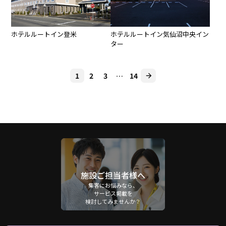
ホテルルートイン登米
ホテルルートイン気仙沼中央イン
ター
1
2
3
…
14
施設ご担当者様へ
集客にお悩みなら、
サービス掲載を
検討してみませんか？