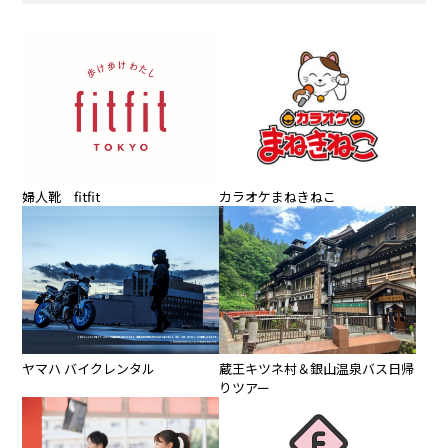
カラオケまねきねこ
婦人靴 fitfit
ヤマハ バイクレンタル
蔵王キツネ村＆銀山温泉バス日帰
りツアー