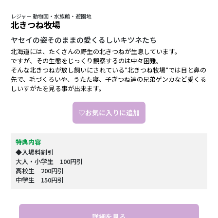
レジャー 動物園・水族館・遊園地
北きつね牧場
ヤセイの姿そのままの愛くるしいキツネたち
北海道には、たくさんの野生の北きつねが生息しています。
ですが、その生態をじっくり観察するのは中々困難。
そんな北きつねが放し飼いにされている”北きつね牧場”では目と鼻の
先で、毛づくろいや、うたた寝、子ぎつね達の兄弟ゲンカなど愛くる
しいすがたを見る事が出来ます。
♡お気に入りに追加
特典内容
◆入場料割引
大人・小学生 100円引
高校生 200円引
中学生 150円引
詳細を見る